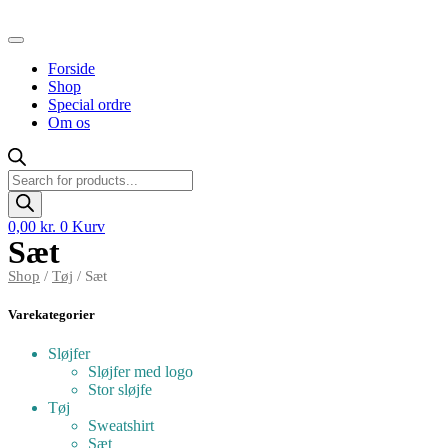
Videre
til
indhold
Forside
Shop
Special ordre
Om os
Products
search
0,00
kr.
0
Kurv
Sæt
Shop
/
Tøj
/ Sæt
Varekategorier
Sløjfer
Sløjfer med logo
Stor sløjfe
Tøj
Sweatshirt
Sæt