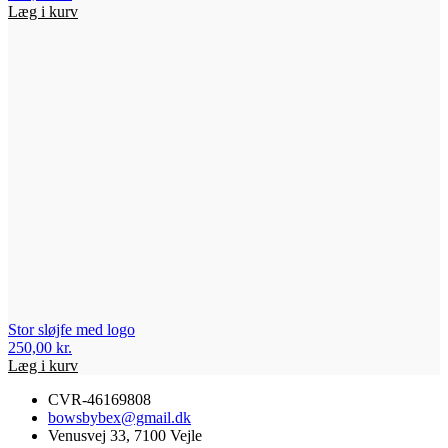
Læg i kurv
Stor sløjfe med logo
250,00
kr.
Læg i kurv
CVR-46169808
bowsbybex@gmail.dk
Venusvej 33, 7100 Vejle