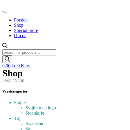
Videre
til
indhold
Forside
Shop
Special ordre
Om os
Products
search
0,00
kr.
0
Kurv
Shop
Shop
/ Shop
Varekategorier
Sløjfer
Sløjfer med logo
Stor sløjfe
Tøj
Sweatshirt
Sæt