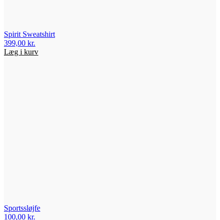
Spirit Sweatshirt
399,00
kr.
Læg i kurv
Sportssløjfe
100,00
kr.