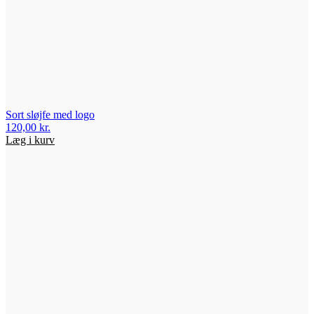
Sort sløjfe med logo
120,00
kr.
Læg i kurv